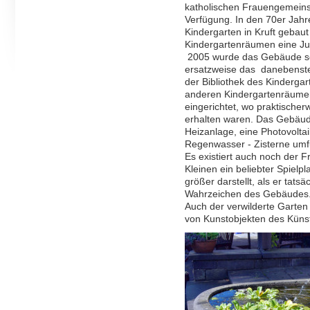
katholischen Frauengemeins
Verfügung. In den 70er Jahr
Kindergarten in Kruft gebau
Kindergartenräumen eine Jug
2005 wurde das Gebäude sch
ersatzweise das danebenste
der Bibliothek des Kinderga
anderen Kindergartenräum
eingerichtet, wo praktische
erhalten waren. Das Gebäude
Heizanlage, eine Photovolta
Regenwasser - Zisterne umfu
Es existiert auch noch der 
Kleinen ein beliebter Spielp
größer darstellt, als er tatsä
Wahrzeichen des Gebäudes
Auch der verwilderte Garte
von Kunstobjekten des Küns