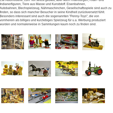
Car Automodelle, zum Teil selbst gebaut, aber auch Ritterburgen, Ritter- und
Indianerfiguren, Tiere aus Masse und Kunststoff. Eisenbahnen,
Autobahnen, Blechspielzeug, Nähmaschinchen, Gesellschaftsspiele sind auch zu
finden, so dass sich mancher Besucher in seine Kindheit zurückversetzt fühlt.
Besonders interessant sind auch die sogenannten "Penny-Toys", die von
vornherein als billiges und kurzlebiges Spielzeug für u.a. Werbung produziert
wurden und normalerweise in Sammlungen kaum noch zu finden sind.